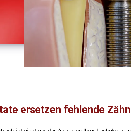
tate ersetzen fehlende Zäh
nträchtigt nicht nur das Aussehen Ihres Lächelns, so